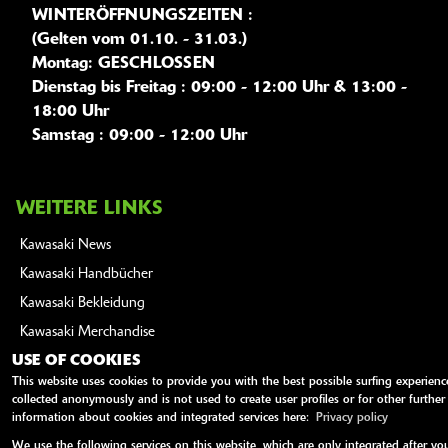
WINTERÖFFNUNGSZEITEN :
(Gelten vom 01.10. - 31.03.)
Montag: GESCHLOSSEN
Dienstag bis Freitag : 09:00 - 12:00 Uhr & 13:00 -
18:00 Uhr
Samstag : 09:00 - 12:00 Uhr
WEITERE LINKS
Kawasaki News
Kawasaki Handbücher
Kawasaki Bekleidung
Kawasaki Merchandise
USE OF COOKIES
This website uses cookies to provide you with the best possible surfing experience
collected anonymously and is not used to create user profiles or for other further 
AGB
Impressum
Datenschutz
Disclaimer
Barrierefreiheit
information about cookies and integrated services here:
Privacy policy
powered by 1000PS
We use the following services on this website, which are only integrated after you