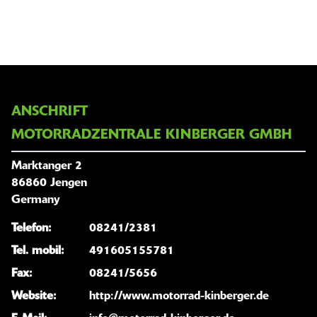
ANSCHRIFT
MOTORRADZENTRALE KINBERGER GMBH
Marktanger 2
86860 Jengen
Germany
Telefon:
08241/2381
Tel. mobil:
491605155781
Fax:
08241/5656
Website:
http://www.motorrad-kinberger.de