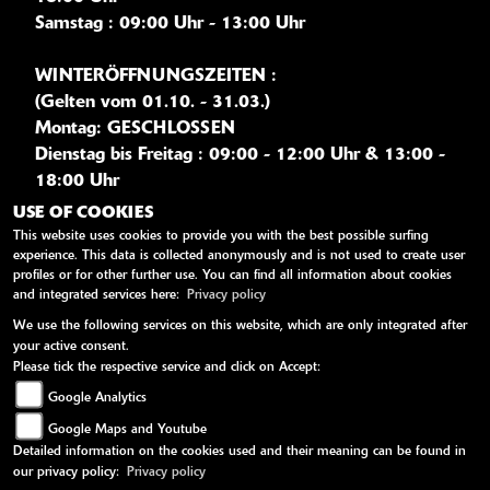
Samstag : 09:00 Uhr - 13:00 Uhr
WINTERÖFFNUNGSZEITEN :
(Gelten vom 01.10. - 31.03.)
Montag: GESCHLOSSEN
Dienstag bis Freitag : 09:00 - 12:00 Uhr & 13:00 -
18:00 Uhr
Samstag : 09:00 - 12:00 Uhr
USE OF COOKIES
This website uses cookies to provide you with the best possible surfing
experience. This data is collected anonymously and is not used to create user
profiles or for other further use. You can find all information about cookies
WEITERE LINKS
and integrated services here:
Privacy policy
We use the following services on this website, which are only integrated after
Kawasaki News
your active consent.
Kawasaki Handbücher
Please tick the respective service and click on Accept:
Kawasaki Bekleidung
Google Analytics
Kawasaki Merchandise
Google Maps and Youtube
Detailed information on the cookies used and their meaning can be found in
our privacy policy:
Privacy policy