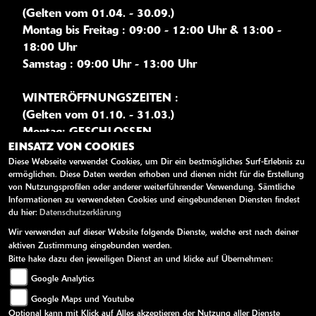
(Gelten vom 01.04. - 30.09.)
Montag bis Freitag : 09:00 - 12:00 Uhr & 13:00 -
18:00 Uhr
Samstag : 09:00 Uhr - 13:00 Uhr
WINTERÖFFNUNGSZEITEN :
(Gelten vom 01.10. - 31.03.)
Montag: GESCHLOSSEN
EINSATZ VON COOKIES
Dienstag bis Freitag : 09:00 - 12:00 Uhr & 13:00 -
Diese Webseite verwendet Cookies, um Dir ein bestmögliches Surf-Erlebnis zu
18:00 Uhr
ermöglichen. Diese Daten werden erhoben und dienen nicht für die Erstellung
Samstag : 09:00 - 12:00 Uhr
von Nutzungsprofilen oder anderer weiterführender Verwendung. Sämtliche
Informationen zu verwendeten Cookies und eingebundenen Diensten findest
du hier:
Datenschutzerklärung
WEITERE LINKS
Wir verwenden auf dieser Website folgende Dienste, welche erst nach deiner
aktiven Zustimmung eingebunden werden.
Kawasaki News
Bitte hake dazu den jeweiligen Dienst an und klicke auf Übernehmen:
Google Analytics
Kawasaki Handbücher
Google Maps und Youtube
Kawasaki Bekleidung
Optional kann mit Klick auf Alles akzeptieren der Nutzung aller Dienste